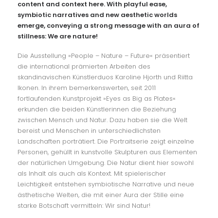
content and context here. With playful ease,
symbiotic narratives and new aesthetic worlds
emerge, conveying a strong message with an aura of
stillness: We are nature!
Die Ausstellung »People – Nature – Future« präsentiert
die international prämierten Arbeiten des
skandinavischen Künstlerduos Karoline Hjorth und Riitta
Ikonen. In ihrem bemerkenswerten, seit 2011
fortlaufenden Kunstprojekt »Eyes as Big as Plates«
erkunden die beiden Künstlerinnen die Beziehung
zwischen Mensch und Natur. Dazu haben sie die Welt
bereist und Menschen in unterschiedlichsten
Landschaften porträtiert. Die Portraitserie zeigt einzelne
Personen, gehüllt in kunstvolle Skulpturen aus Elementen
der natürlichen Umgebung. Die Natur dient hier sowohl
als Inhalt als auch als Kontext. Mit spielerischer
Leichtigkeit entstehen symbiotische Narrative und neue
ästhetische Welten, die mit einer Aura der Stille eine
starke Botschaft vermitteln: Wir sind Natur!