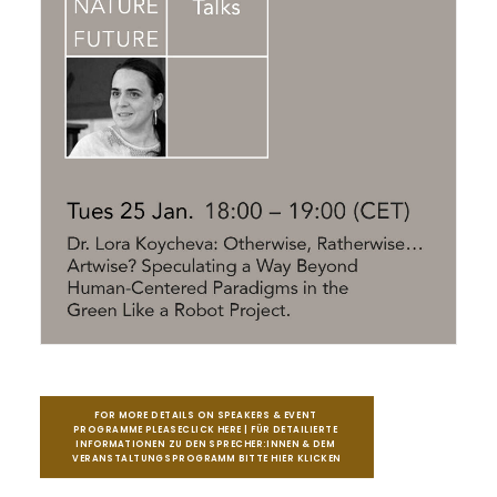
FOR MORE DETAILS ON SPEAKERS & EVENT 
PROGRAMME PLEASECLICK HERE | FÜR DETAILIERTE 
INFORMATIONEN ZU DEN SPRECHER:INNEN & DEM 
VERANSTALTUNGSPROGRAMM BITTE HIER KLICKEN